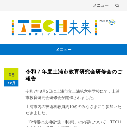
メニュー
コ
ン
テ
ン
メニュー
コ
ツ
ン
へ
テ
令和７年度土浦市教育研究会研修会のご
05
ン
報告
ツ
12月
へ
令和7年8月5日に土浦市立土浦第六中学校にて，土浦
市教育研究会研修会が開催されました。
土浦
市内の技術科
教員約10名のみなさまにご参加いた
だきました。
「D情報の技術(計測・制御)」の内容について，TECH